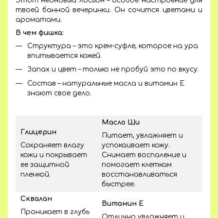
Этот неоновый лосьон – особое настроение для
твоей банной вечеринки. Он сочится цветами и
ароматами.
В чем фишка:
Структура – это крем-суфле, которое на ура
впитывается кожей.
Запах и цвет – только не пробуй это по вкусу.
Состав – натуральные масла и витамин Е
знают свое дело.
Масло Ши
Глицерин
Питает, увлажняет и
Сохраняет влагу
успокаивает кожу.
кожи и покрывает
Снимает воспаление и
ее защитной
помогает клеткам
пленкой.
восстанавливаться
быстрее.
Сквалан
Витамин Е
Проникает в глубь
Отлично увлажняет и