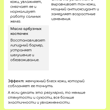
кожи, увлажняет,
выравнивает тон кожи,
смягчает ее и
мощный антиоксидант и
нормализует
замедляет возрастные
работу сальных
изменения.
желез.
Масло арбузных
косточек
Восстанавливает
липидный барьер,
устраняет
шелушение и
обезвоживание.
Эффект:
жемчужный блеск кожи, который
соблазняет ее тачнуть.
А если делать это регулярно, то меньше
стянутости и сухости, все больше
эластичности и увлажненности.