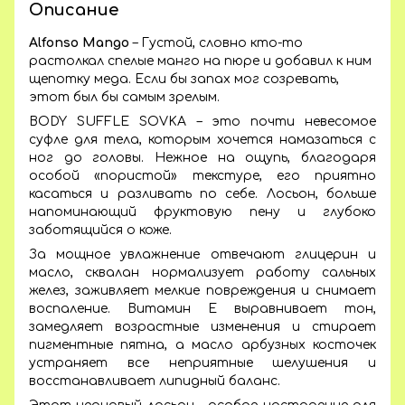
Описание
Alfonso Mango
– Густой, словно кто-то
растолкал спелые манго на пюре и добавил к ним
щепотку меда. Если бы запах мог созревать,
этот был бы самым зрелым.
BODY SUFFLE SOVKA – это почти невесомое
суфле для тела, которым хочется намазаться с
ног до головы. Нежное на ощупь, благодаря
особой «пористой» текстуре, его приятно
касаться и разливать по себе. Лосьон, больше
напоминающий фруктовую пену и глубоко
заботящийся о коже.
За мощное увлажнение отвечают глицерин и
масло, сквалан нормализует работу сальных
желез, заживляет мелкие повреждения и снимает
воспаление. Витамин Е выравнивает тон,
замедляет возрастные изменения и стирает
пигментные пятна, а масло арбузных косточек
устраняет все неприятные шелушения и
восстанавливает липидный баланс.