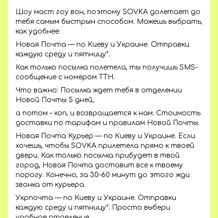
Шоу маст гоу вон, поэтому SOVKA долетает до
тебя самым быстрым способом. Можешь выбрать,
как удобнее:
Новая Почта — по Киеву и Украине. Отправки
каждую среду и пятницу*.
Как только посылка полетела, ты получишь SMS-
сообщение с номером ТТН.
Что важно: Посылка ждет тебя в отделении
Новой Почты 5 дней,
а потом – хоп, и возвращается к нам. Стоимость
доставки по тарифам и правилам Новой Почты.
Новая Почта Курьер — по Киеву и Украине. Если
хочешь, чтобы SOVKA прилетела прямо к твоей
двери. Как только посылка прибудет в твой
город, Новая Почта доставит все к твоему
порогу. Конечно, за 30-60 минут до этого жди
звонка от курьера.
Укрпочта — по Киеву и Украине. Отправки
каждую среду и пятницу*. Просто выбери
удобное отделение.