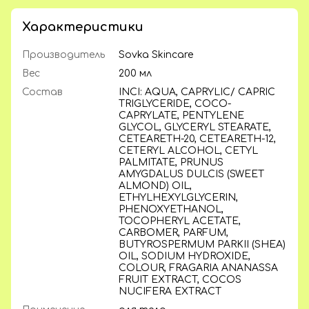
Характеристики
Производитель
Sovka Skincare
Вес
200 мл
Состав
INCI: AQUA, CAPRYLIC/ CAPRIC
TRIGLYCERIDE, COCO-
CAPRYLATE, PENTYLENE
GLYCOL, GLYCERYL STEARATE,
CETEARETH-20, CETEARETH-12,
CETERYL ALCOHOL, CETYL
PALMITATE, PRUNUS
AMYGDALUS DULCIS (SWEET
ALMOND) OIL,
ETHYLHEXYLGLYCERIN,
PHENOXYETHANOL,
TOCOPHERYL ACETATE,
CARBOMER, PARFUM,
BUTYROSPERMUM PARKII (SHEA)
OIL, SODIUM HYDROXIDE,
COLOUR, FRAGARIA ANANASSA
FRUIT EXTRACT, COCOS
NUCIFERA EXTRACT