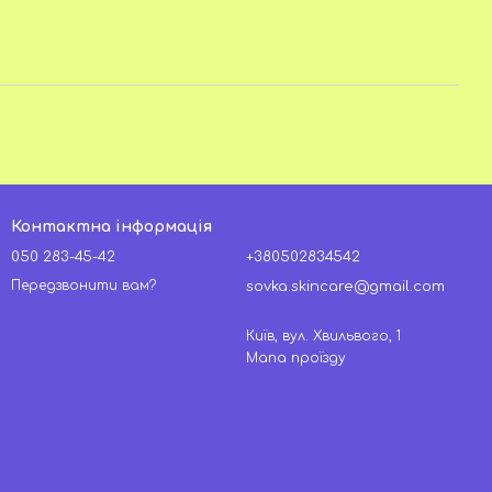
Контактна інформація
050 283-45-42
+380502834542
Передзвонити вам?
sovka.skincare@gmail.com
Київ, вул. Хвильвого, 1
Мапа проїзду