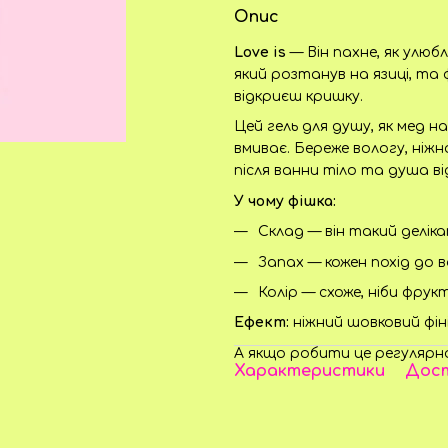
Опис
Love is
— Він пахне, як улю
який розтанув на язиці, та
відкриєш кришку.
Цей гель для душу, як мед на
вмиває. Береже вологу, ніж
після ванни тіло та душа в
У чому фішка:
Склад — він такий деліка
Запах — кожен похід до 
Колір — схоже, ніби фру
Ефект:
ніжний шовковий фіні
А якщо робити це регулярно,
Характеристики
Дос