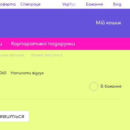
 оферта
Співпраця
Укр
Рус
Бажання
Вхід
Мій кошик
и
Корпоративні подарунки
Sovka skincare
Shower Gel Love is
S060
Написати відгук
В бажання
'явиться