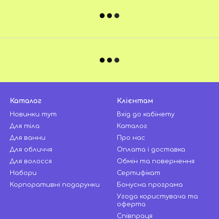
Каталог
Клієнтам
Новинки тут
Вхід до кабінету
Для тіла
Каталог
Для ванни
Про нас
Для обличчя
Оплата і доставка
Для волосся
Обмін та повернення
Набори
Сертифікат
Корпоративні подарунки
Бонусна програма
Угода користувача та
оферта
Співпраця