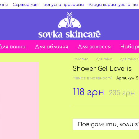
ення
Сертифікат
Бонусна програма
Угода користувача та
Для ванни
Для обличчя
Для волосся
Набор
Головна
Для тіла
Для тіла 
Shower Gel Love is
Немає в наявності
Артикул: 
118 грн
235 грн
Повідомити, коли з