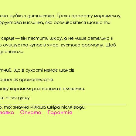
блена жуйка з дитинства. Трохи аромату маршмелоу,
 фруктова кислинка, яка розливається щойно ти
 серце — він пестить шкіру, а не лише ретельно її
но очищує та купає в хмарі густого аромату. Щоб
ідпочивали.
тний, що в сухості немає шансів.
ванної як ароматерапія.
ктову карамель розтопили в пляшечки.
ш після душу.
 то: значно м'якша шкіра після води.
тавка
Оплата
Гарантія