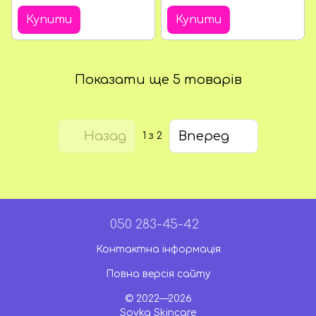
Strawberry, в подарунок
Shower Gel Fruit Rainbow
Купити
Купити
Показати ще 5 товарів
Назад
Вперед
1
з 2
050 283-45-42
Контактна інформація
Повна версія сайту
© 2022—2026
Sovka Skincare