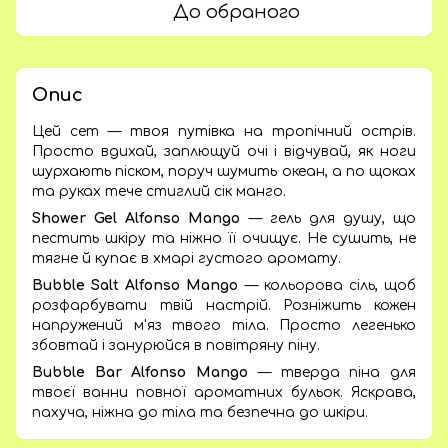
До обраного
Опис
Цей сет — твоя путівка на тропічний острів.
Просто вдихай, заплющуй очі і відчувай, як ноги
шурхають піском, поруч шумить океан, а по щоках
та руках тече стиглий сік манго.
Shower Gel Alfonso Mango
— гель для душу, що
пестить шкіру та ніжно її очищує. Не сушить, не
тягне й купає в хмарі густого аромату.
Bubble Salt Alfonso Mango
— кольорова сіль, щоб
розфарбувати твій настрій. Розніжить кожен
напружений м'яз твого тіла. Просто легенько
збовтай і занурюйся в повітряну піну.
Bubble Bar Alfonso Mango
— тверда піна для
твоєї ванни повної ароматних бульок. Яскрава,
пахуча, ніжна до тіла та безпечна до шкіри.