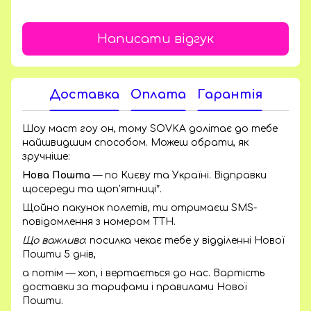
Написати відгук
Доставка
Оплата
Гарантія
Шоу маст гоу он, тому SOVKA долітає до тебе
найшвидшим способом. Можеш обрати, як
зручніше:
Нова Пошта
— по Києву та Україні. Відправки
щосереди та щоп’ятниці*.
Щойно пакунок полетів, ти отримаєш SMS-
повідомлення з номером ТТН.
Що важливо
: посилка чекає тебе у відділенні Нової
Пошти 5 днів,
а потім — хоп, і вертається до нас. Вартість
доставки за тарифами і правилами Нової
Пошти.