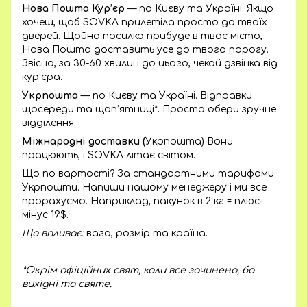
Нова Пошта Кур’єр
— по Києву та Україні. Якщо
хочеш, щоб SOVKA прилетіла просто до твоїх
дверей. Щойно посилка прибуде в твоє місто,
Нова Пошта доставить усе до твого порогу.
Звісно, за 30-60 хвилин до цього, чекай дзвінка від
кур’єра.
Укрпошта
— по Києву та Україні. Відправки
щосереди та щоп’ятниці*. Просто обери зручне
відділення.
Міжнародні доставки (
Укрпошта) Вони
працюють, і SOVKA літає світом.
Що по вартості? За стандартними тарифами
Укрпошти. Напиши нашому менеджеру і ми все
прорахуємо. Наприклад, пакунок в 2 кг = плюс-
мінус 19$.
Що впливає:
вага, розмір та країна.
*Окрім офіційних свят, коли все зачинено, бо
вихідні то святе.