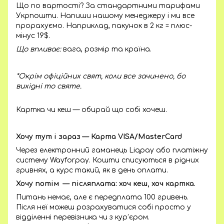
Що по вартості? За стандартними тарифами
Укрпошти. Напиши нашому менеджеру і ми все
прорахуємо. Наприклад, пакунок в 2 кг = плюс-
мінус 19$.
Що впливає:
вага, розмір та країна.
*Окрім офіційних свят, коли все зачинено, бо
вихідні то святе.
Картка чи кеш — обирай що собі хочеш.
Хочу тут і зараз — Карта VISA/MasterCard
Через електронний гаманець Liqpay або платіжну
систему Wayforpay. Кошти списуються в рідних
гривнях, а курс такий, як в день оплати.
Хочу потім — післяплата: хоч кеш, хоч картка.
Питань немає, але є передплата 100 гривень.
Після неї можеш розрахуватися собі просто у
відділенні перевізника чи з кур’єром.