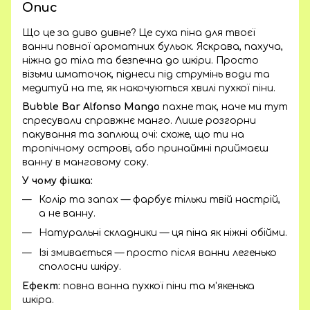
Опис
Що це за диво дивне? Це суха піна для твоєї
ванни повної ароматних бульок. Яскрава, пахуча,
ніжна до тіла та безпечна до шкіри. Просто
візьми шматочок, піднеси під струмінь води та
медитуй на те, як накочуються хвилі пухкої піни.
Bubble Bar Alfonso Mango
пахне так, наче ми тут
спресували справжнє манго. Лише розгорни
пакування та заплющ очі: схоже, що ти на
тропічному острові, або принаймні приймаєш
ванну в манговому соку.
У чому фішка:
Колір та запах — фарбує тільки твій настрій,
а не ванну.
Натуральні складники — ця піна як ніжні обійми.
Ізі змивається — просто після ванни легенько
сполосни шкіру.
Ефект:
повна ванна пухкої піни та м'якенька
шкіра.