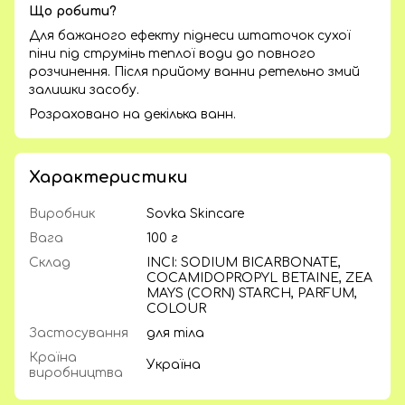
Що робити?
Для бажаного ефекту піднеси штаточок сухої
піни під струмінь теплої води до повного
розчинення. Після прийому ванни ретельно змий
залишки засобу.
Розраховано на декілька ванн.
Характеристики
Виробник
Sovka Skincare
Вага
100 г
Склад
INCI: SODIUM BICARBONATE,
COCAMIDOPROPYL BETAINE, ZEA
MAYS (CORN) STARCH, PARFUM,
COLOUR
Застосування
для тіла
Країна
Україна
виробництва