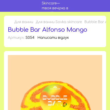
Для ванни
Для ванни Sovka skincare
Bubble Bar A
Bubble Bar Alfonso Mango
Артикул:
S054
Написати відгук