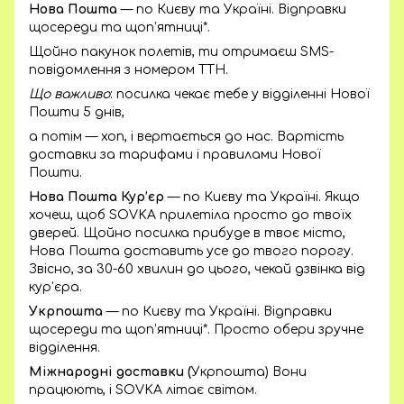
Нова Пошта
— по Києву та Україні. Відправки
щосереди та щоп’ятниці*.
Щойно пакунок полетів, ти отримаєш SMS-
повідомлення з номером ТТН.
Що важливо
: посилка чекає тебе у відділенні Нової
Пошти 5 днів,
а потім — хоп, і вертається до нас. Вартість
доставки за тарифами і правилами Нової
Пошти.
Нова Пошта Кур’єр
— по Києву та Україні. Якщо
хочеш, щоб SOVKA прилетіла просто до твоїх
дверей. Щойно посилка прибуде в твоє місто,
Нова Пошта доставить усе до твого порогу.
Звісно, за 30-60 хвилин до цього, чекай дзвінка від
кур’єра.
Укрпошта
— по Києву та Україні. Відправки
щосереди та щоп’ятниці*. Просто обери зручне
відділення.
Міжнародні доставки (
Укрпошта) Вони
працюють, і SOVKA літає світом.